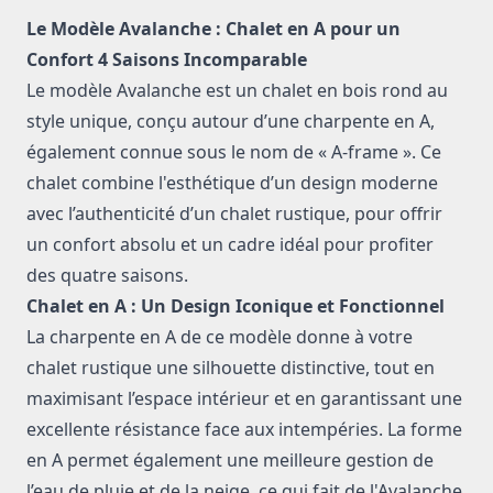
Description du modèle Avalanche large 30 X 30
Le Modèle Avalanche : Chalet en A pour un
Confort 4 Saisons Incomparable
Le modèle Avalanche est un chalet en bois rond au
style unique, conçu autour d’une charpente en A,
également connue sous le nom de « A-frame ». Ce
chalet combine l'esthétique d’un design moderne
avec l’authenticité d’un chalet rustique, pour offrir
un confort absolu et un cadre idéal pour profiter
des quatre saisons.
Chalet en A : Un Design Iconique et Fonctionnel
La charpente en A de ce modèle donne à votre
chalet rustique une silhouette distinctive, tout en
maximisant l’espace intérieur et en garantissant une
excellente résistance face aux intempéries. La forme
en A permet également une meilleure gestion de
l’eau de pluie et de la neige, ce qui fait de l'Avalanche