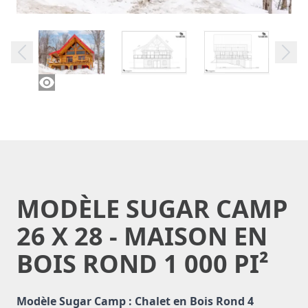
MODÈLE SUGAR CAMP
26 X 28 - MAISON EN
BOIS ROND 1 000 PI²
Description du modèle Sugar Camp 26 X 28
Modèle Sugar Camp : Chalet en Bois Rond 4