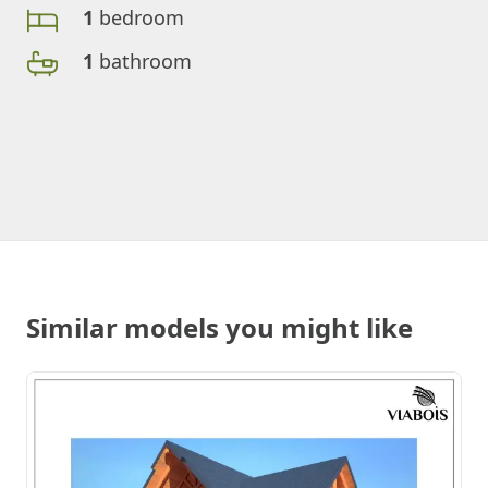
1
bedroom
1
bathroom
Similar models you might like