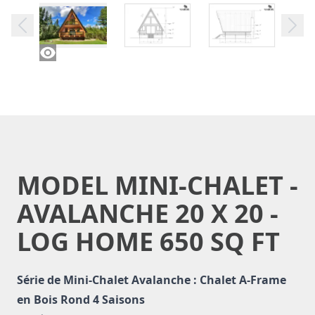
MODEL MINI-CHALET -
AVALANCHE 20 X 20 -
LOG HOME 650 SQ FT
Description of model MINI-CHALET - AVALANCHE 20 X 20
Série de Mini-Chalet Avalanche : Chalet A-Frame
en Bois Rond 4 Saisons