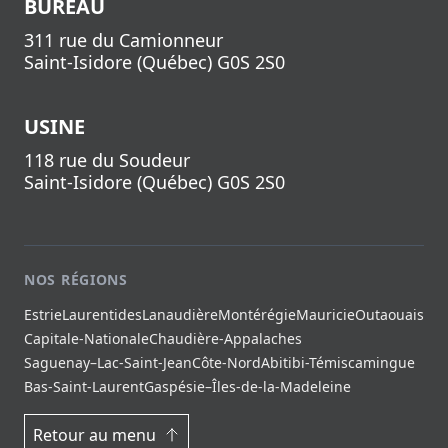
BUREAU
311 rue du Camionneur
Saint-Isidore
(
Québec
)
G0S 2S0
USINE
118 rue du Soudeur
Saint-Isidore
(
Québec
)
G0S 2S0
NOS RÉGIONS
Estrie
Laurentides
Lanaudière
Montérégie
Mauricie
Outaouais
Capitale-Nationale
Chaudière-Appalaches
Saguenay–Lac-Saint-Jean
Côte-Nord
Abitibi-Témiscamingue
Bas-Saint-Laurent
Gaspésie–Îles-de-la-Madeleine
Retour au menu