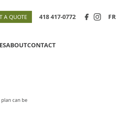
418 417-0772
FR
T A QUOTE
ES
ABOUT
CONTACT
 plan can be