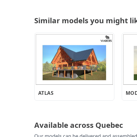
Similar models you might li
ATLAS
MOD
Available across Quebec
Our models can be delivered and assembled