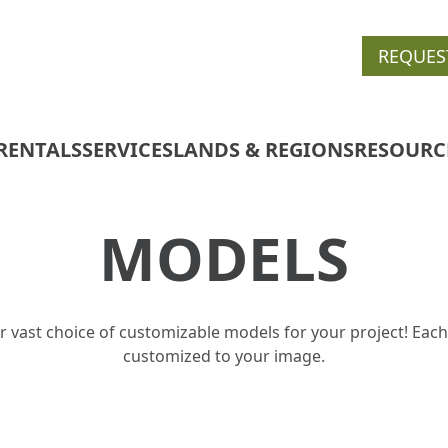
REQUES
RENTALS
SERVICES
LANDS & REGIONS
RESOURC
MODELS
r vast choice of customizable models for your project! Each
customized to your image.