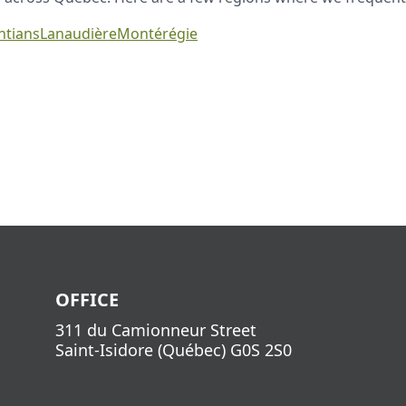
ntians
Lanaudière
Montérégie
OFFICE
311 du Camionneur Street
Saint-Isidore
(
Québec
)
G0S 2S0