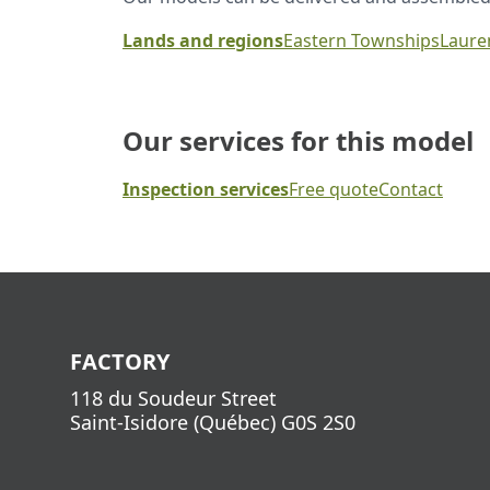
Lands and regions
Eastern Townships
Laure
Our services for this model
Inspection services
Free quote
Contact
FACTORY
118 du Soudeur Street
Saint-Isidore
(
Québec
)
G0S 2S0