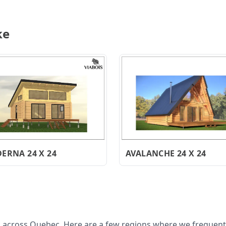
ke
ERNA 24 X 24
AVALANCHE 24 X 24
 across Quebec. Here are a few regions where we frequent