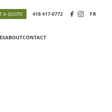
418 417-0772
FR
T A QUOTE
ES
ABOUT
CONTACT