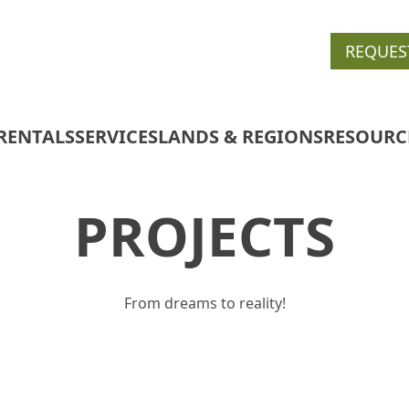
REQUES
RENTALS
SERVICES
LANDS & REGIONS
RESOURC
PROJECTS
From dreams to reality!